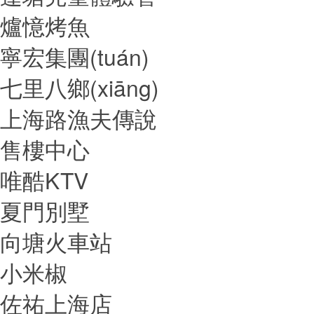
爐憶烤魚
寧宏集團(tuán)
七里八鄉(xiāng)
上海路漁夫傳說
售樓中心
唯酷KTV
夏門別墅
向塘火車站
小米椒
佐祐上海店