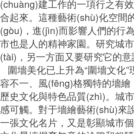
(chuàng)建工作的一項行之有
合起來。這種藝術(shù
(gòu)，進(jìn)而影響人們的
市也是人的精神家園。研究城市一
(tài)，另一方面又要研究它的意
圍墻美化已上升為“圍墻文化”現(xi
容不一、風(fēng)格獨特的墻繪
歷史文化與特色品質(zhì)
感可觸。對于墻繪藝術(shù)來
一張文化名片，又是彰顯城市