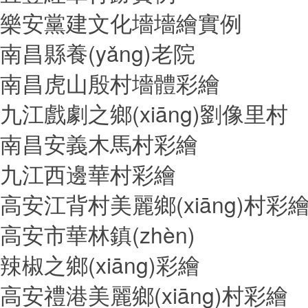
樂安黨建文化墻墻繪實例
南昌縣養(yǎng)老院
南昌虎山殷村墻體彩繪
九江戲劇之鄉(xiāng)劉像里村
南昌安義木馬村彩繪
九江西邊華村彩繪
高安江背村美麗鄉(xiāng)村彩
高安市華林鎮(zhèn)
辣椒之鄉(xiāng)彩繪
高安禮港美麗鄉(xiāng)村彩繪