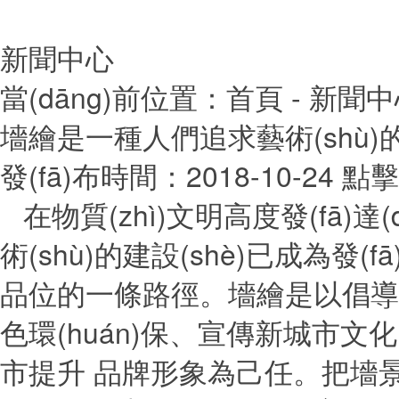
新聞中心
當(dāng)前位置：
首頁
- 新聞
墻繪是一種人們追求藝術(shù)
發(fā)布時間：2018-10-24
點擊
在物質(zhì)文明高度發(fā)達
術(shù)的建設(shè)已成為發(f
品位的一條路徑。墻繪是以倡導(d
色環(huán)保、宣傳新城市文
市提升 品牌形象為己任