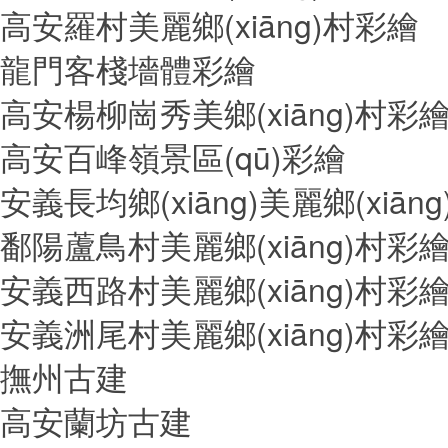
高安羅村美麗鄉(xiāng)村彩繪
龍門客棧墻體彩繪
高安楊柳崗秀美鄉(xiāng)村彩
高安百峰嶺景區(qū)彩繪
安義長均鄉(xiāng)美麗鄉(xiān
鄱陽蘆鳥村美麗鄉(xiāng)村彩
安義西路村美麗鄉(xiāng)村彩
安義洲尾村美麗鄉(xiāng)村彩
撫州古建
高安蘭坊古建