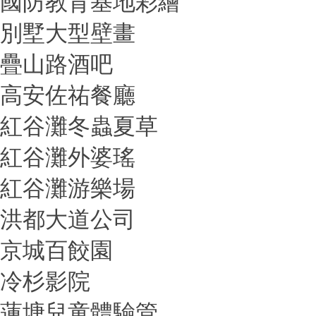
國防教育基地彩繪
別墅大型壁畫
疊山路酒吧
高安佐祐餐廳
紅谷灘冬蟲夏草
紅谷灘外婆瑤
紅谷灘游樂場
洪都大道公司
京城百餃園
冷杉影院
蓮塘兒童體驗管