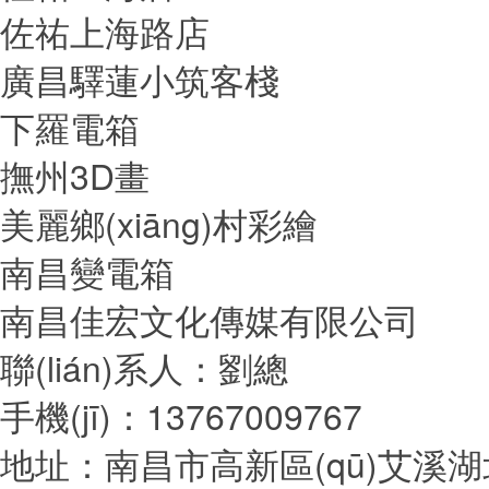
佐祐上海路店
廣昌驛蓮小筑客棧
下羅電箱
撫州3D畫
美麗鄉(xiāng)村彩繪
南昌變電箱
南昌佳宏文化傳媒有限公司
聯(lián)系人：劉總
手機(jī)：13767009767
地址：南昌市高新區(qū)艾溪湖