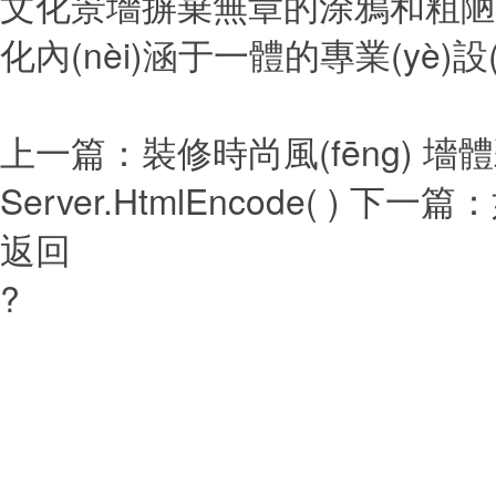
文化景墻摒棄無章的涂鴉和粗陋的文字
化內(nèi)涵于一體的專業(yè)設(
上一篇：
裝修時尚風(fēng)
Server.HtmlEncode( )
下一篇：
返回
?
本站關(guān)鍵詞：藝佳
(xiāng)村彩繪,文化墻彩繪,大
兒園彩繪,家庭彩繪,油畫定制,
(chuàn