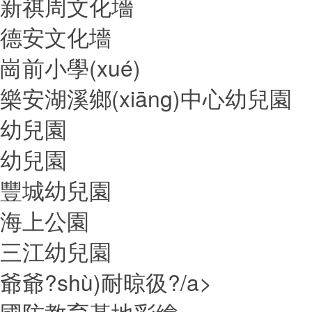
新祺周文化墻
德安文化墻
崗前小學(xué)
樂安湖溪鄉(xiāng)中心幼兒園
幼兒園
幼兒園
豐城幼兒園
海上公園
三江幼兒園
爺爺?shù)耐晾彶?/a>