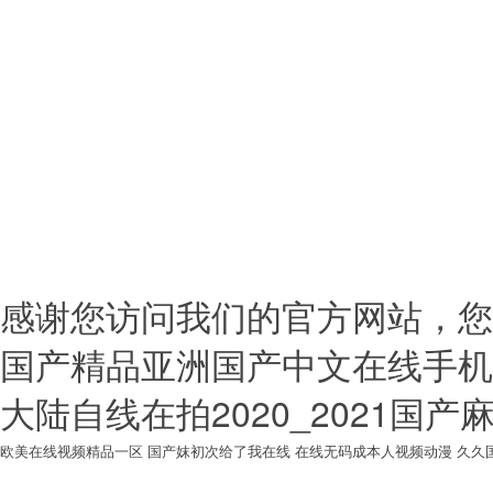
版權(quán)所有?南昌佳宏
(qū)艾溪湖北路吾悅廣場A座707 
持
備案號：
贛I
感谢您访问我们的官方网站，您
国产精品亚洲国产中文在线手机
大陆自线在拍2020_2021国
欧美在线视频精品一区
国产妺初次给了我在线
在线无码成本人视频动漫
久久