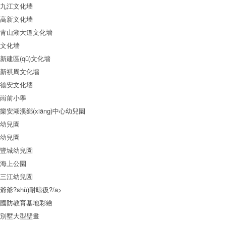
九江文化墻
高新文化墻
青山湖大道文化墻
文化墻
新建區(qū)文化墻
新祺周文化墻
德安文化墻
崗前小學
樂安湖溪鄉(xiāng)中心幼兒園
幼兒園
幼兒園
豐城幼兒園
海上公園
三江幼兒園
爺爺?shù)耐晾彶?/a>
國防教育基地彩繪
別墅大型壁畫