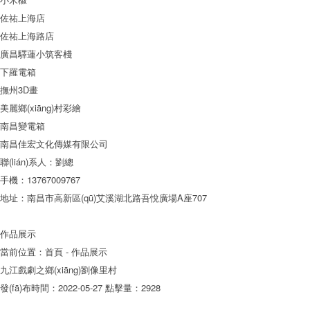
佐祐上海店
佐祐上海路店
廣昌驛蓮小筑客棧
下羅電箱
撫州3D畫
美麗鄉(xiāng)村彩繪
南昌變電箱
南昌佳宏文化傳媒有限公司
聯(lián)系人：劉總
手機：13767009767
地址：南昌市高新區(qū)艾溪湖北路吾悅廣場A座707
作品展示
當前位置：
首頁
- 作品展示
九江戲劇之鄉(xiāng)劉像里村
發(fā)布時間：2022-05-27
點擊量：2928