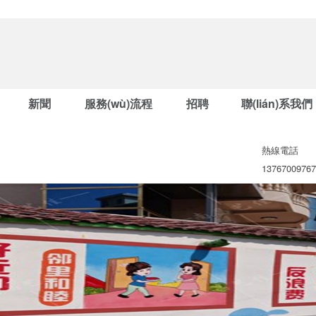
新聞
服務(wù)流程
招聘
聯(lián)系我們
熱線電話
13767009767