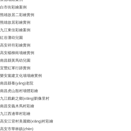
白市街彩繪案例
熊雄故居二彩繪實例
熊雄故居彩繪實例
九江東佳彩繪案例
紅谷灘幼兒園
高安祥符彩繪實例
高安楊柳崗墻繪實例
南昌縣黃馬幼兒園
宜豐紅軍行跡實例
樂安黨建文化墻墻繪實例
南昌縣養(yǎng)老院
南昌虎山殷村墻體彩繪
九江戲劇之鄉(xiāng)劉像里村
南昌安義木馬村彩繪
九江西邊華村彩繪
高安江背村美麗鄉(xiāng)村彩繪
高安市華林鎮(zhèn)