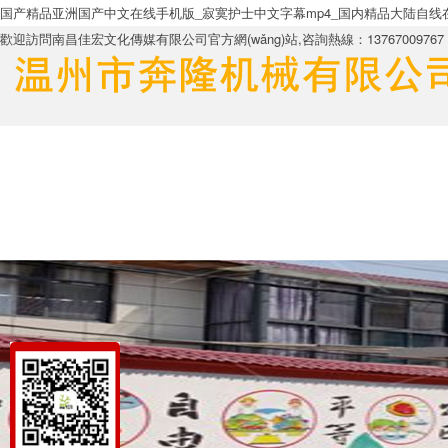
国产精品亚洲国产中文在线手机版_寂寞护士中文字幕mp4_国内精品大陆自线在拍
歡迎訪問南昌佳宏文化傳媒有限公司官方網(wǎng)站,咨詢熱線：13767009767