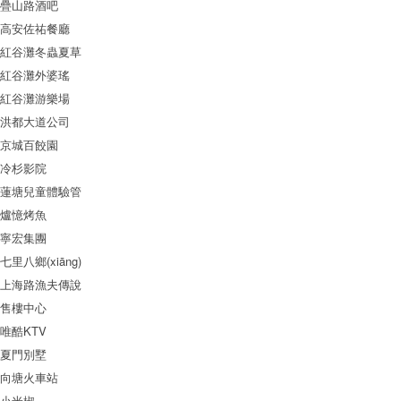
疊山路酒吧
高安佐祐餐廳
紅谷灘冬蟲夏草
紅谷灘外婆瑤
紅谷灘游樂場
洪都大道公司
京城百餃園
冷杉影院
蓮塘兒童體驗管
爐憶烤魚
寧宏集團
七里八鄉(xiāng)
上海路漁夫傳說
售樓中心
唯酷KTV
夏門別墅
向塘火車站
小米椒