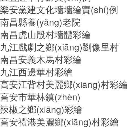
樂安黨建文化墻墻繪實(shí)例
南昌縣養(yǎng)老院
南昌虎山殷村墻體彩繪
九江戲劇之鄉(xiāng)劉像里村
南昌安義木馬村彩繪
九江西邊華村彩繪
高安江背村美麗鄉(xiāng)村彩
高安市華林鎮(zhèn)
辣椒之鄉(xiāng)彩繪
高安禮港美麗鄉(xiāng)村彩繪