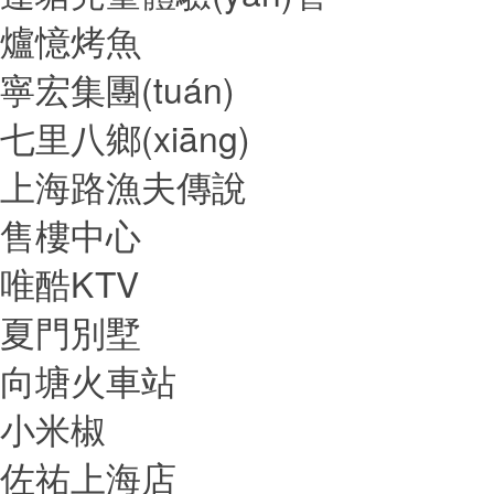
爐憶烤魚
寧宏集團(tuán)
七里八鄉(xiāng)
上海路漁夫傳說
售樓中心
唯酷KTV
夏門別墅
向塘火車站
小米椒
佐祐上海店