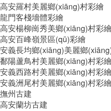
高安羅村美麗鄉(xiāng)村彩繪
龍門客棧墻體彩繪
高安楊柳崗秀美鄉(xiāng)村彩
高安百峰嶺景區(qū)彩繪
安義長均鄉(xiāng)美麗鄉(xiān
鄱陽蘆鳥村美麗鄉(xiāng)村彩
安義西路村美麗鄉(xiāng)村彩
安義洲尾村美麗鄉(xiāng)村彩
撫州古建
高安蘭坊古建