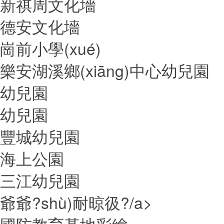
新祺周文化墻
德安文化墻
崗前小學(xué)
樂安湖溪鄉(xiāng)中心幼兒園
幼兒園
幼兒園
豐城幼兒園
海上公園
三江幼兒園
爺爺?shù)耐晾彶?/a>