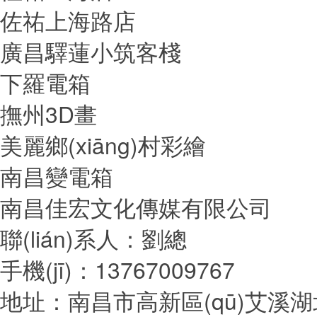
佐祐上海路店
廣昌驛蓮小筑客棧
下羅電箱
撫州3D畫
美麗鄉(xiāng)村彩繪
南昌變電箱
南昌佳宏文化傳媒有限公司
聯(lián)系人：劉總
手機(jī)：13767009767
地址：南昌市高新區(qū)艾溪湖北