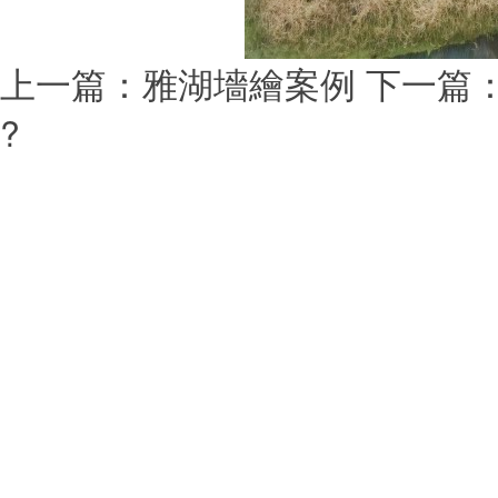
上一篇：
雅湖墻繪案例
下一篇
?
本站關(guān)鍵詞：藝佳
(xiāng)村彩繪,文化墻彩繪,大
兒園彩繪,家庭彩繪,油畫定制,
(chuàng
版權(quán)所有?南昌佳宏
(qū)艾溪湖北路吾悅廣場(chǎn