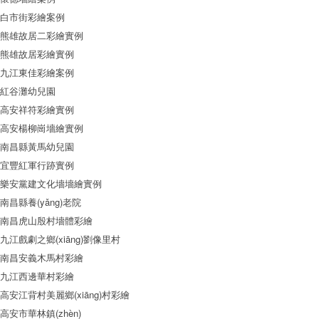
白市街彩繪案例
熊雄故居二彩繪實例
熊雄故居彩繪實例
九江東佳彩繪案例
紅谷灘幼兒園
高安祥符彩繪實例
高安楊柳崗墻繪實例
南昌縣黃馬幼兒園
宜豐紅軍行跡實例
樂安黨建文化墻墻繪實例
南昌縣養(yǎng)老院
南昌虎山殷村墻體彩繪
九江戲劇之鄉(xiāng)劉像里村
南昌安義木馬村彩繪
九江西邊華村彩繪
高安江背村美麗鄉(xiāng)村彩繪
高安市華林鎮(zhèn)