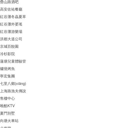
疊山路酒吧
高安佐祐餐廳
紅谷灘冬蟲夏草
紅谷灘外婆瑤
紅谷灘游樂場
洪都大道公司
京城百餃園
冷杉影院
蓮塘兒童體驗管
爐憶烤魚
寧宏集團
七里八鄉(xiāng)
上海路漁夫傳說
售樓中心
唯酷KTV
夏門別墅
向塘火車站
小米椒