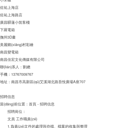
佐祐上海店
佐祐上海路店
廣昌驛蓮小筑客棧
下羅電箱
撫州3D畫
美麗鄉(xiāng)村彩繪
南昌變電箱
南昌佳宏文化傳媒有限公司
聯(lián)系人：劉總
手機：13767009767
地址：南昌市高新區(qū)艾溪湖北路吾悅廣場A座707
招聘信息
當(dāng)前位置：
首頁
- 招聘信息
招聘崗位：
文員 工作職責(zé)
1.負責(zé)文件的處理與存檔、檔案的收集與整理