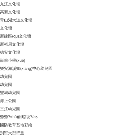
九江文化墻
高新文化墻
青山湖大道文化墻
文化墻
新建區(qū)文化墻
新祺周文化墻
德安文化墻
崗前小學(xué)
樂安湖溪鄉(xiāng)中心幼兒園
幼兒園
幼兒園
豐城幼兒園
海上公園
三江幼兒園
爺爺?shù)耐晾彶?/a>
國防教育基地彩繪
別墅大型壁畫