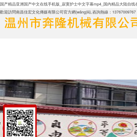
国产精品亚洲国产中文在线手机版_寂寞护士中文字幕mp4_国内精品大陆自线在拍
歡迎訪問南昌佳宏文化傳媒有限公司官方網(wǎng)站,咨詢熱線：13767009767