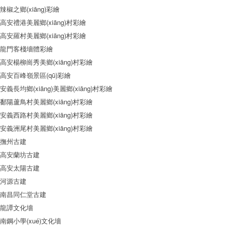
辣椒之鄉(xiāng)彩繪
高安禮港美麗鄉(xiāng)村彩繪
高安羅村美麗鄉(xiāng)村彩繪
龍門客棧墻體彩繪
高安楊柳崗秀美鄉(xiāng)村彩繪
高安百峰嶺景區(qū)彩繪
安義長均鄉(xiāng)美麗鄉(xiāng)村彩繪
鄱陽蘆鳥村美麗鄉(xiāng)村彩繪
安義西路村美麗鄉(xiāng)村彩繪
安義洲尾村美麗鄉(xiāng)村彩繪
撫州古建
高安蘭坊古建
高安太陽古建
河源古建
南昌同仁堂古建
龍譚文化墻
南鋼小學(xué)文化墻