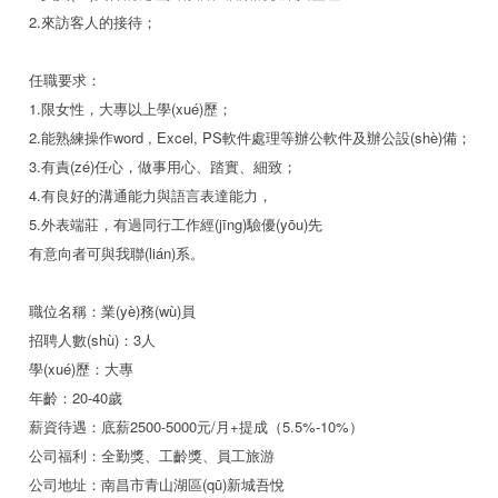
2.來訪客人的接待；
任職要求：
1.限女性，大專以上學(xué)歷；
2.能熟練操作word , Excel, PS軟件處理等辦公軟件及辦公設(shè)備；
3.有責(zé)任心，做事用心、踏實、細致；
4.有良好的溝通能力與語言表達能力，
5.外表端莊，有過同行工作經(jīng)驗優(yōu)先
有意向者可與我聯(lián)系。
職位名稱：業(yè)務(wù)員
招聘人數(shù)：3人
學(xué)歷：大專
年齡：20-40歲
薪資待遇：底薪2500-5000元/月+提成（5.5%-10%）
公司福利：全勤獎、工齡獎、員工旅游
公司地址：南昌市青山湖區(qū)新城吾悅