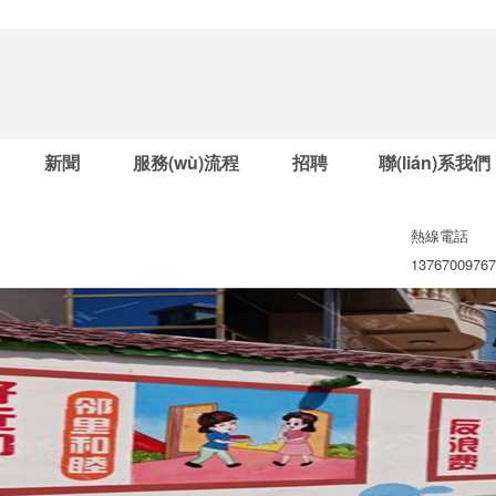
新聞
服務(wù)流程
招聘
聯(lián)系我們
熱線電話
13767009767