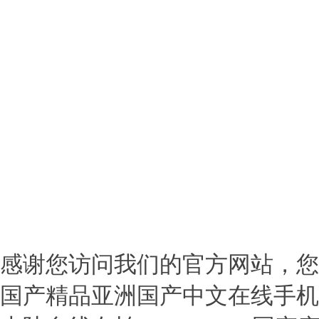
兒園彩繪,家庭彩繪,油畫定制,
(chuàn
版權(quán)所有?南昌佳宏
(qū)艾溪湖北路吾悅廣場A座707 
持
備案號：
贛I
感谢您访问我们的官方网站，您
国产精品亚洲国产中文在线手机