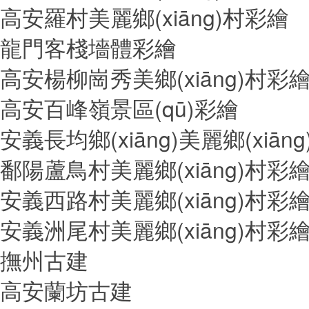
高安羅村美麗鄉(xiāng)村彩繪
龍門客棧墻體彩繪
高安楊柳崗秀美鄉(xiāng)村彩
高安百峰嶺景區(qū)彩繪
安義長均鄉(xiāng)美麗鄉(xiān
鄱陽蘆鳥村美麗鄉(xiāng)村彩
安義西路村美麗鄉(xiāng)村彩
安義洲尾村美麗鄉(xiāng)村彩
撫州古建
高安蘭坊古建