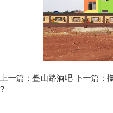
上一篇：
疊山路酒吧
下一篇：
?
本站關(guān)鍵詞：藝佳
(xiāng)村彩繪,文化墻彩繪,大