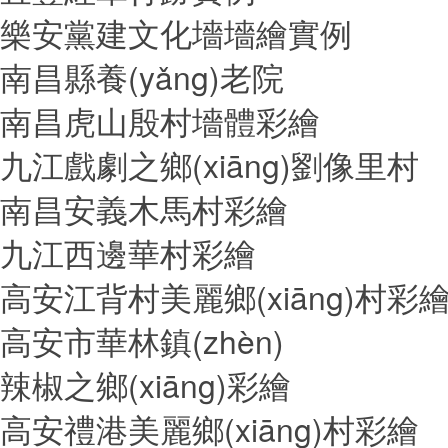
樂安黨建文化墻墻繪實例
南昌縣養(yǎng)老院
南昌虎山殷村墻體彩繪
九江戲劇之鄉(xiāng)劉像里村
南昌安義木馬村彩繪
九江西邊華村彩繪
高安江背村美麗鄉(xiāng)村彩
高安市華林鎮(zhèn)
辣椒之鄉(xiāng)彩繪
高安禮港美麗鄉(xiāng)村彩繪