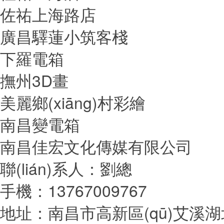
佐祐上海路店
廣昌驛蓮小筑客棧
下羅電箱
撫州3D畫
美麗鄉(xiāng)村彩繪
南昌變電箱
南昌佳宏文化傳媒有限公司
聯(lián)系人：劉總
手機：13767009767
地址：南昌市高新區(qū)艾溪湖