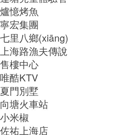
爐憶烤魚
寧宏集團
七里八鄉(xiāng)
上海路漁夫傳說
售樓中心
唯酷KTV
夏門別墅
向塘火車站
小米椒
佐祐上海店