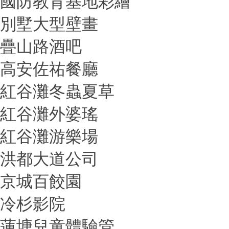
國防教育基地彩繪
別墅大型壁畫
疊山路酒吧
高安佐祐餐廳
紅谷灘冬蟲夏草
紅谷灘外婆瑤
紅谷灘游樂場
洪都大道公司
京城百餃園
冷杉影院
蓮塘兒童體驗管