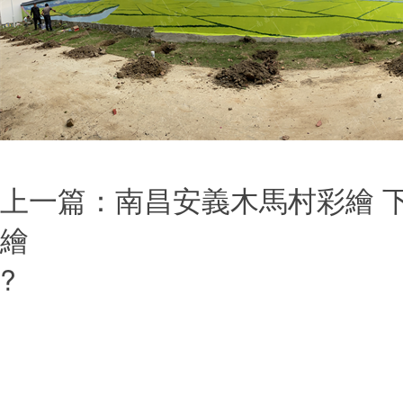
上一篇：
南昌安義木馬村彩繪
繪
?
本站關(guān)鍵詞：藝佳
(xiāng)村彩繪,文化墻彩繪,大
兒園彩繪,家庭彩繪,油畫定制,