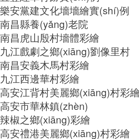
樂安黨建文化墻墻繪實(shí)例
南昌縣養(yǎng)老院
南昌虎山殷村墻體彩繪
九江戲劇之鄉(xiāng)劉像里村
南昌安義木馬村彩繪
九江西邊華村彩繪
高安江背村美麗鄉(xiāng)村彩
高安市華林鎮(zhèn)
辣椒之鄉(xiāng)彩繪
高安禮港美麗鄉(xiāng)村彩繪