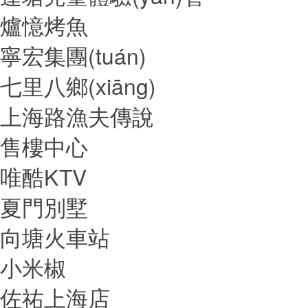
爐憶烤魚
寧宏集團(tuán)
七里八鄉(xiāng)
上海路漁夫傳說
售樓中心
唯酷KTV
夏門別墅
向塘火車站
小米椒
佐祐上海店