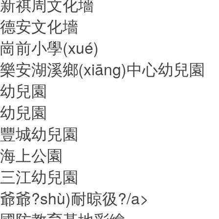
新祺周文化墻
德安文化墻
崗前小學(xué)
樂安湖溪鄉(xiāng)中心幼兒園
幼兒園
幼兒園
豐城幼兒園
海上公園
三江幼兒園
爺爺?shù)耐晾彶?/a>