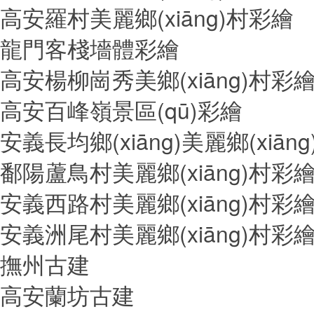
高安羅村美麗鄉(xiāng)村彩繪
龍門客棧墻體彩繪
高安楊柳崗秀美鄉(xiāng)村彩
高安百峰嶺景區(qū)彩繪
安義長均鄉(xiāng)美麗鄉(xiān
鄱陽蘆鳥村美麗鄉(xiāng)村彩
安義西路村美麗鄉(xiāng)村彩
安義洲尾村美麗鄉(xiāng)村彩
撫州古建
高安蘭坊古建