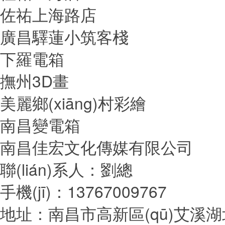
佐祐上海路店
廣昌驛蓮小筑客棧
下羅電箱
撫州3D畫
美麗鄉(xiāng)村彩繪
南昌變電箱
南昌佳宏文化傳媒有限公司
聯(lián)系人：劉總
手機(jī)：13767009767
地址：南昌市高新區(qū)艾溪湖