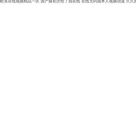
欧美在线视频精品一区
国产妺初次给了我在线
在线无码成本人视频动漫
久久