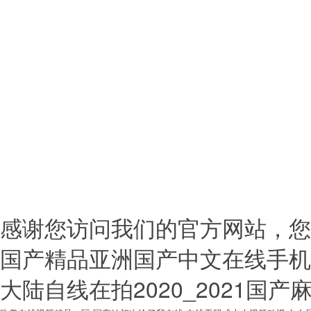
(chuàng
版權(quán)所有?南昌佳宏
(qū)艾溪湖北路吾悅廣場A座707 
持
備案號：
贛I
感谢您访问我们的官方网站，您
国产精品亚洲国产中文在线手机
大陆自线在拍2020_2021国