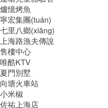
爐憶烤魚
寧宏集團(tuán)
七里八鄉(xiāng)
上海路漁夫傳說
售樓中心
唯酷KTV
夏門別墅
向塘火車站
小米椒
佐祐上海店