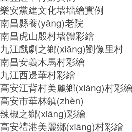
樂安黨建文化墻墻繪實例
南昌縣養(yǎng)老院
南昌虎山殷村墻體彩繪
九江戲劇之鄉(xiāng)劉像里村
南昌安義木馬村彩繪
九江西邊華村彩繪
高安江背村美麗鄉(xiāng)村彩
高安市華林鎮(zhèn)
辣椒之鄉(xiāng)彩繪
高安禮港美麗鄉(xiāng)村彩繪