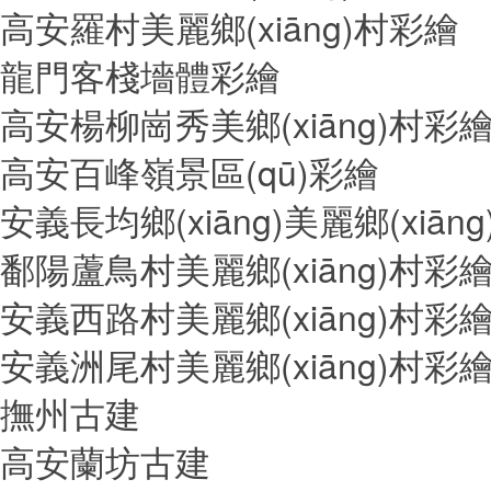
高安羅村美麗鄉(xiāng)村彩繪
龍門客棧墻體彩繪
高安楊柳崗秀美鄉(xiāng)村彩
高安百峰嶺景區(qū)彩繪
安義長均鄉(xiāng)美麗鄉(xiān
鄱陽蘆鳥村美麗鄉(xiāng)村彩
安義西路村美麗鄉(xiāng)村彩
安義洲尾村美麗鄉(xiāng)村彩
撫州古建
高安蘭坊古建