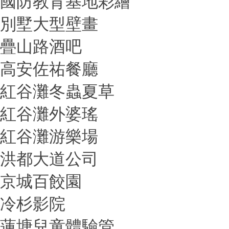
國防教育基地彩繪
別墅大型壁畫
疊山路酒吧
高安佐祐餐廳
紅谷灘冬蟲夏草
紅谷灘外婆瑤
紅谷灘游樂場
洪都大道公司
京城百餃園
冷杉影院
蓮塘兒童體驗管