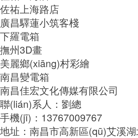
佐祐上海路店
廣昌驛蓮小筑客棧
下羅電箱
撫州3D畫
美麗鄉(xiāng)村彩繪
南昌變電箱
南昌佳宏文化傳媒有限公司
聯(lián)系人：劉總
手機(jī)：13767009767
地址：南昌市高新區(qū)艾溪湖