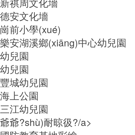
新祺周文化墻
德安文化墻
崗前小學(xué)
樂安湖溪鄉(xiāng)中心幼兒園
幼兒園
幼兒園
豐城幼兒園
海上公園
三江幼兒園
爺爺?shù)耐晾彶?/a>